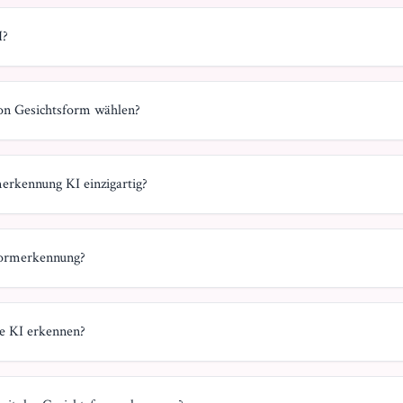
I?
on Gesichtsform wählen?
erkennung KI einzigartig?
sformerkennung?
e KI erkennen?